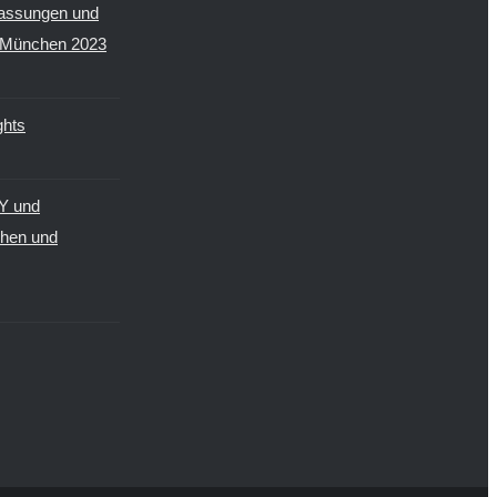
assungen und
I München 2023
hts
Y und
hen und