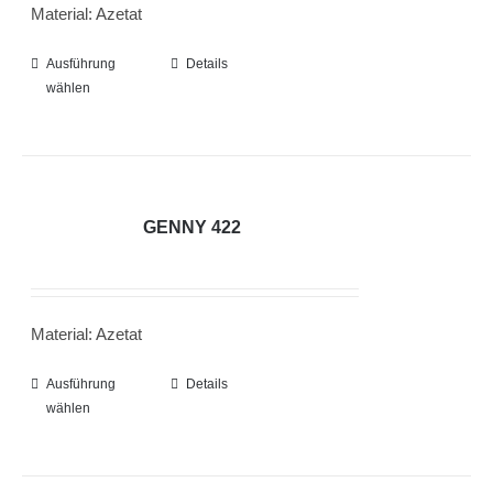
Material: Azetat
können
auf
Ausführung
Dieses
Details
der
wählen
Produkt
Produktseite
weist
gewählt
mehrere
werden
Varianten
auf.
GENNY 422
Die
Optionen
können
Material: Azetat
auf
der
Ausführung
Dieses
Details
Produktseite
wählen
Produkt
gewählt
weist
werden
mehrere