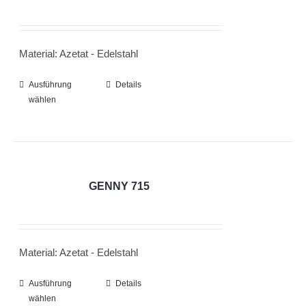
Die
Optionen
können
Material: Azetat - Edelstahl
auf
der
Ausführung
Dieses
Details
Produktseite
wählen
Produkt
gewählt
weist
werden
mehrere
Varianten
auf.
GENNY 715
Die
Optionen
können
Material: Azetat - Edelstahl
auf
der
Ausführung
Dieses
Details
Produktseite
wählen
Produkt