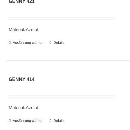
GENNY 421
Die
Optionen
können
Material: Azetat
auf
der
Ausführung wählen
Dieses
Details
Produktseite
Produkt
gewählt
weist
werden
mehrere
Varianten
GENNY 414
auf.
Die
Optionen
Material: Azetat
können
auf
Ausführung wählen
Dieses
Details
der
Produkt