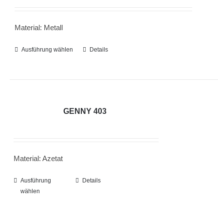
Optionen
können
Material: Metall
auf
der
Ausführung wählen
Dieses
Details
Produktseite
Produkt
gewählt
weist
werden
mehrere
Varianten
GENNY 403
auf.
Die
Optionen
Material: Azetat
können
auf
Ausführung
Dieses
Details
der
wählen
Produkt
Produktseite
weist
gewählt