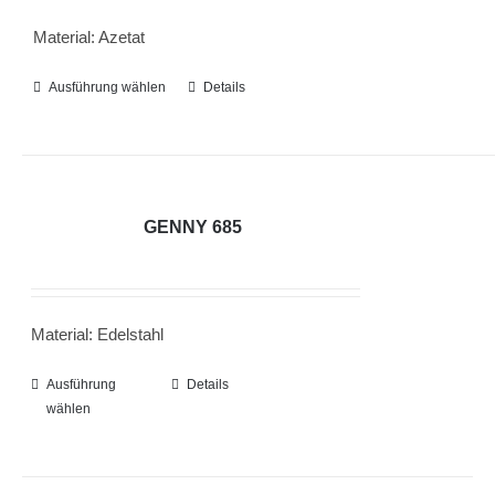
Optionen
Material: Azetat
können
auf
Ausführung wählen
Dieses
Details
der
Produkt
Produktseite
weist
gewählt
mehrere
werden
Varianten
GENNY 685
auf.
Die
Optionen
Material: Edelstahl
können
auf
Ausführung
Dieses
Details
der
wählen
Produkt
Produktseite
weist
gewählt
mehrere
werden