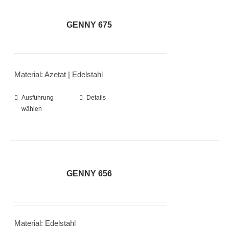
Varianten
auf.
GENNY 675
Die
Optionen
können
Material: Azetat | Edelstahl
auf
der
Ausführung
Dieses
Details
Produktseite
wählen
Produkt
gewählt
weist
werden
mehrere
Varianten
auf.
GENNY 656
Die
Optionen
können
Material: Edelstahl
auf