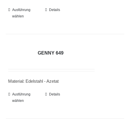
der
Ausführung
Dieses
Details
Produktseite
wählen
Produkt
gewählt
weist
werden
mehrere
Varianten
auf.
GENNY 649
Die
Optionen
können
Material: Edelstahl - Azetat
auf
der
Ausführung
Dieses
Details
Produktseite
wählen
Produkt
gewählt
weist
werden
mehrere
Varianten