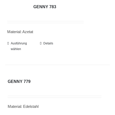
auf.
GENNY 783
Die
Optionen
können
Material: Azetat
auf
der
Ausführung
Dieses
Details
Produktseite
wählen
Produkt
gewählt
weist
werden
mehrere
Varianten
auf.
GENNY 779
Die
Optionen
können
Material: Edelstahl
auf