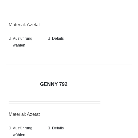
Die
Optionen
Material: Azetat
können
auf
Ausführung
Dieses
Details
der
wählen
Produkt
Produktseite
weist
gewählt
mehrere
werden
Varianten
auf.
GENNY 792
Die
Optionen
können
Material: Azetat
auf
der
Ausführung
Dieses
Details
Produktseite
wählen
Produkt