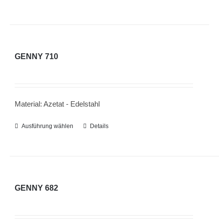
gewählt
weist
werden
mehrere
Varianten
auf.
GENNY 710
Die
Optionen
können
Material: Azetat - Edelstahl
auf
der
Ausführung wählen
Dieses
Details
Produktseite
Produkt
gewählt
weist
werden
mehrere
Varianten
GENNY 682
auf.
Die