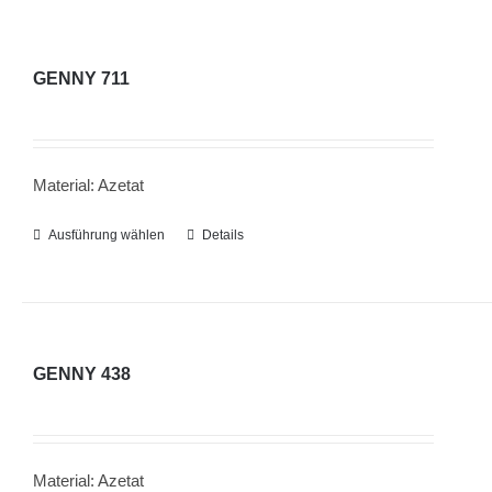
GENNY 711
Material: Azetat
Ausführung wählen
Dieses
Details
Produkt
weist
mehrere
Varianten
GENNY 438
auf.
Die
Optionen
Material: Azetat
können