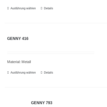
der
Ausführung wählen
Dieses
Details
Produktseite
Produkt
gewählt
weist
werden
mehrere
Varianten
GENNY 416
auf.
Die
Optionen
Material: Metall
können
auf
Ausführung wählen
Dieses
Details
der
Produkt
Produktseite
weist
gewählt
mehrere
werden
Varianten
GENNY 793
auf.