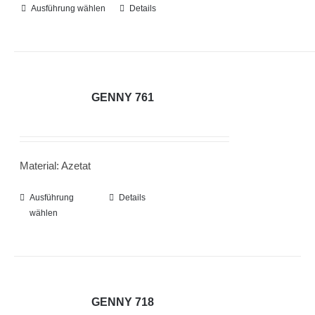
der
Ausführung wählen
Dieses
Details
Produktseite
Produkt
gewählt
weist
werden
mehrere
Varianten
GENNY 761
auf.
Die
Optionen
Material: Azetat
können
auf
Ausführung
Dieses
Details
der
wählen
Produkt
Produktseite
weist
gewählt
mehrere
werden
Varianten
auf.
GENNY 718