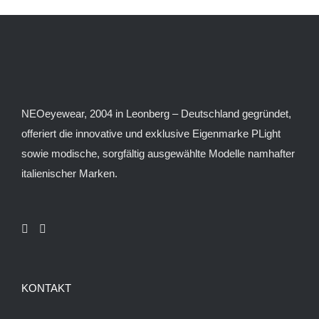
auf.
Die
Optionen
können
auf
der
NEOeyewear, 2004 in Leonberg – Deutschland gegründet,
Produktseite
offeriert die innovative und exklusive Eigenmarke PLight
gewählt
sowie modische, sorgfältig ausgewählte Modelle namhafter
werden
italienischer Marken.
KONTAKT