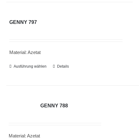
mehrere
werden
Varianten
auf.
GENNY 797
Die
Optionen
können
Material: Azetat
auf
der
Ausführung wählen
Dieses
Details
Produktseite
Produkt
gewählt
weist
werden
mehrere
Varianten
GENNY 788
auf.
Die
Optionen
Material: Azetat
können