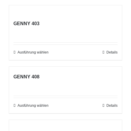
GENNY 403
Ausführung wählen
Dieses
Details
Produkt
weist
GENNY 408
mehrere
Varianten
auf.
Die
Ausführung wählen
Dieses
Details
Optionen
Produkt
können
weist
auf
mehrere