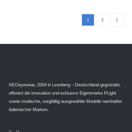
können
weist
auf
mehrere
der
1
2
Varianten
Produktseite
auf.
gewählt
Die
werden
Optionen
können
auf
der
Produktseite
NEOeyewear, 2004 in Leonberg – Deutschland gegründet,
gewählt
offeriert die innovative und exklusive Eigenmarke PLight
werden
sowie modische, sorgfältig ausgewählte Modelle namhafter
italienischer Marken.