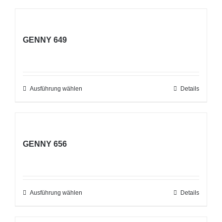
GENNY 649
Ausführung wählen
Dieses
Details
Produkt
weist
mehrere
GENNY 656
Varianten
auf.
Die
Optionen
Ausführung wählen
Dieses
Details
können
Produkt
auf
weist