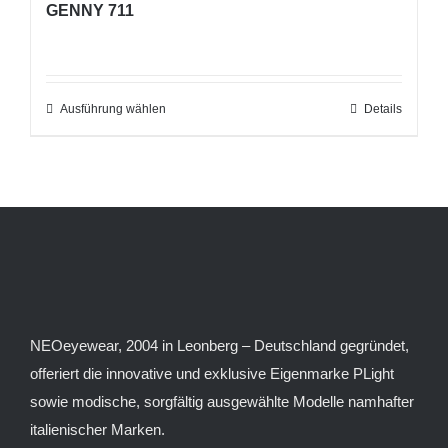
GENNY 711
mehrere
der
Varianten
Produktseite
auf.
gewählt
Die
Ausführung wählen
werden
Dieses
Details
Optionen
Produkt
können
weist
auf
mehrere
der
Varianten
Produktseite
auf.
gewählt
Die
werden
Optionen
können
NEOeyewear, 2004 in Leonberg – Deutschland gegründet,
auf
offeriert die innovative und exklusive Eigenmarke PLight
der
sowie modische, sorgfältig ausgewählte Modelle namhafter
Produktseite
italienischer Marken.
gewählt