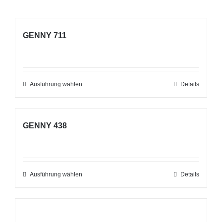
GENNY 711
Ausführung wählen
Dieses
Details
Produkt
weist
GENNY 438
mehrere
Varianten
auf.
Die
Ausführung wählen
Dieses
Details
Optionen
Produkt
können
weist
auf
mehrere