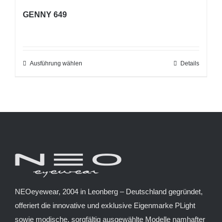
mehrere
Produktseite
GENNY 649
Varianten
gewählt
auf.
werden
Die
Optionen
Ausführung wählen
Dieses
Details
können
Produkt
auf
weist
der
mehrere
Produktseite
Varianten
gewählt
auf.
werden
Die
Optionen
können
auf
NEOeyewear, 2004 in Leonberg – Deutschland gegründet,
der
offeriert die innovative und exklusive Eigenmarke PLight
Produktseite
sowie modische, sorgfältig ausgewählte Modelle namhafter