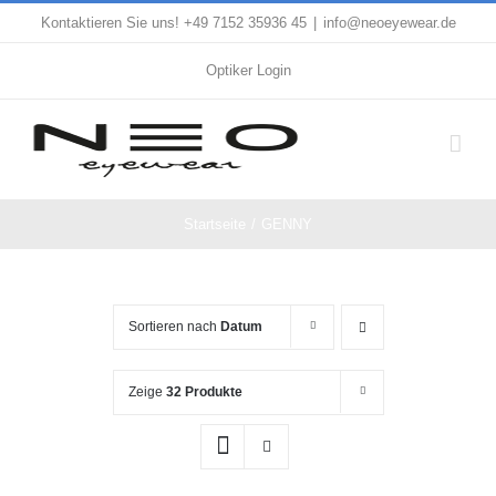
Zum
Kontaktieren Sie uns! +49 7152 35936 45
|
info@neoeyewear.de
Inhalt
Optiker Login
springen
Startseite
GENNY
Sortieren nach
Datum
Zeige
32 Produkte