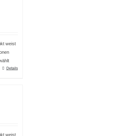
kt weist
ionen
wählt
Details
kt weist