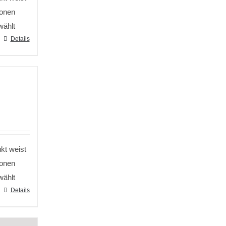
ionen
wählt
Details
kt weist
ionen
wählt
Details