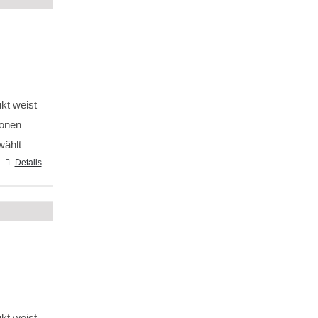
kt weist
ionen
wählt
Details
kt weist