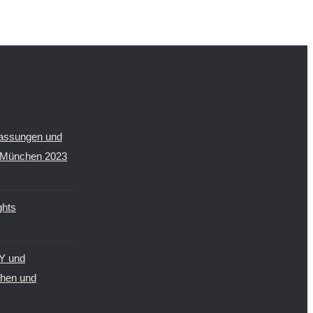
assungen und
I München 2023
hts
Y und
hen und